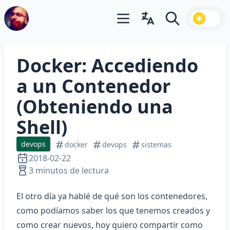
Abrir menú principal
Abrir cambiador de idiom
Buscar
Docker: Accediendo
a un Contenedor
(Obteniendo una
Shell)
devops
docker
devops
sistemas
2018-02-22
3 minutos de lectura
El otro día ya
hablé de qué son los contenedores
,
como podíamos saber los que tenemos creados y
como crear nuevos, hoy quiero compartir como