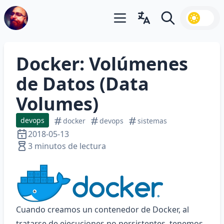
Abrir menú principal
Abrir cambiador de idiom
Buscar
Docker: Volúmenes
de Datos (Data
Volumes)
devops
docker
devops
sistemas
2018-05-13
3 minutos de lectura
Cuando creamos un contenedor de Docker, al
tratarse de ejecuciones no persistentes, tenemos